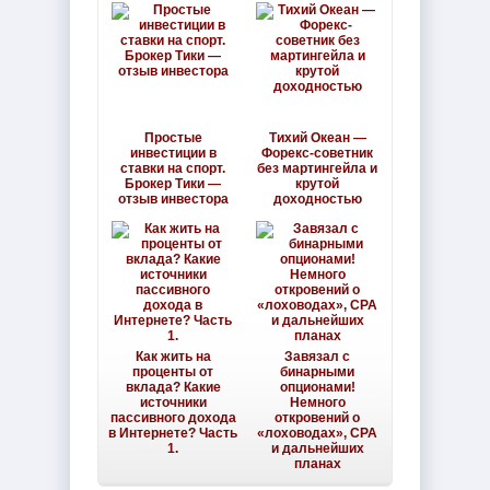
Простые
Тихий Океан —
инвестиции в
Форекс-советник
ставки на спорт.
без мартингейла и
Брокер Тики —
крутой
отзыв инвестора
доходностью
Как жить на
Завязал с
проценты от
бинарными
вклада? Какие
опционами!
источники
Немного
пассивного дохода
откровений о
в Интернете? Часть
«лоховодах», CPA
1.
и дальнейших
планах