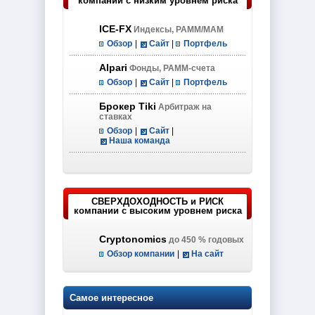
компании с низким уровнем риска
ICE-FX
Индексы, PAMM/MAM
Обзор
|
Сайт
|
Портфель
Alpari
Фонды, PAMM-счета
Обзор
|
Сайт
|
Портфель
Брокер Tiki
Арбитраж на
ставках
Обзор
|
Сайт
|
Наша команда
СВЕРХДОХОДНОСТЬ и РИСК
компании с высоким уровнем риска
Cryptonomics
до 450 % годовых
Обзор компании
|
На сайт
Самое интересное