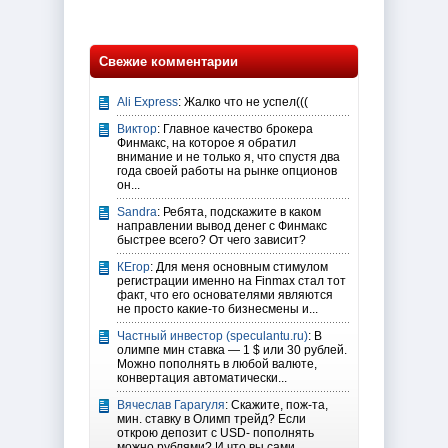
Свежие комментарии
Ali Express
: Жалко что не успел(((
Виктор
: Главное качество брокера
Финмакс, на которое я обратил
внимание и не только я, что спустя два
года своей работы на рынке опционов
он...
Sandra
: Ребята, подскажите в каком
направлении вывод денег с Финмакс
быстрее всего? От чего зависит?
КЕгор
: Для меня основным стимулом
регистрации именно на Finmax стал тот
факт, что его основателями являются
не просто какие-то бизнесмены и...
Частный инвестор (speculantu.ru)
: В
олимпе мин ставка — 1 $ или 30 рублей.
Можно пополнять в любой валюте,
конвертация автоматически...
Вячеслав Гарагуля
: Скажите, пож-та,
мин. ставку в Олимп трейд? Если
открою депозит с USD- пополнять
можно рублями? И что вы сами