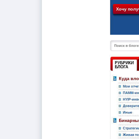
РУБРИКИ
БЛОГА
Куда вл
Мои отче
ПАММ-ин
HYIP-инв
Доверите
Иные
Бинарны
Стратеги
Живая то