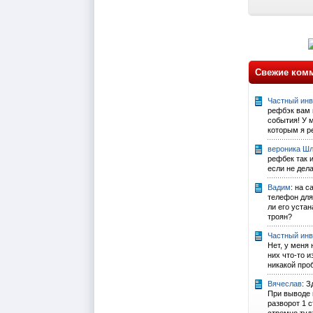
Свежие ком
Частный инве
рефбэк вам 
события! У 
которым я ре
вероника Ш
рефбек так 
если не дел
Вадим
: на 
телефон для
ли его уста
троян?
Частный инве
Нет, у меня 
них что-то 
никакой проб
Вячеслав
: 
При выводе 
разворот 1 