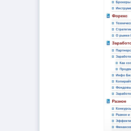
Брокеры
Инструм
Форекс
Техничес
Стратеги
О рынке 
Заработо
Партнер
Заработо
Как со
Продви
Инфо Би
Копирай
Фондовы
Заработо
Разное
Конкурс
Разное и
Эффекти
Финансов