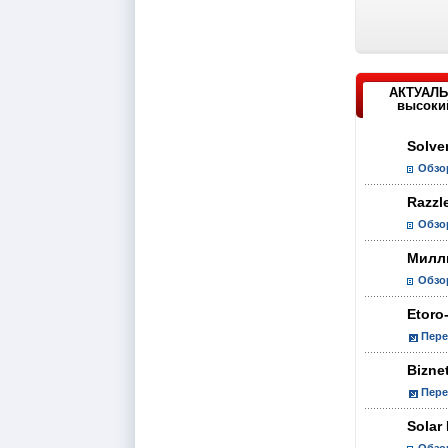
АКТУАЛЬ
высокий
Solve
Обзо
Razzl
Обзо
Милл
Обзо
Etoro
Пере
Bizne
Пере
Solar 