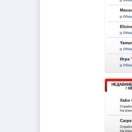
Обзо
Macao
Обзо
Elizio
Обзо
Yaman
Обзо
Игра 
Обзо
НЕДАВНИЕ
! 
Xabo
Отработ
На блог
Carp
Отработ
На блог