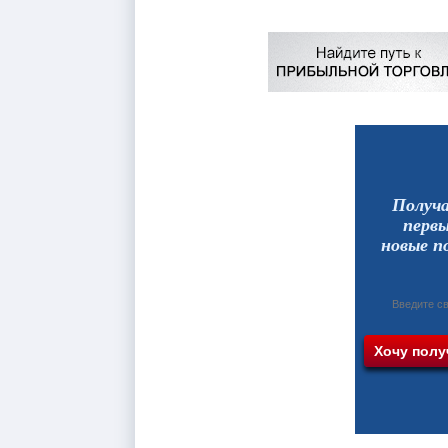
Получ
перв
новые п