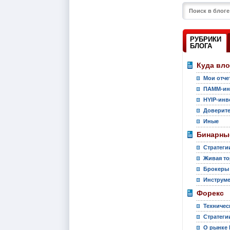
РУБРИКИ
БЛОГА
Куда вл
Мои отче
ПАММ-ин
HYIP-инв
Доверите
Иные
Бинарны
Стратеги
Живая то
Брокеры
Инструм
Форекс
Техничес
Стратеги
О рынке 