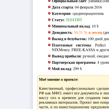
Официальный сайт
: yabankir.com
Дата старта
: 04 февраля 2016
Категория
: среднепроцентник
Статус
:
ПЛАТИТ
Минимальный вклад
: 10 $
Доходность
% в месяц
:
30-31
(де
Выход в безубыток:
100 дней дне
Платежные системы
: Perfect
NIXMoney, FREE-KASSA и други
Вывод прибыли
: ручной, ежедн
Партнерская программа
: 4 уров
Мой вклад
: 299 $
Моё мнение о проекте
:
Качественный, профессионально сделан
РФ как МФО, имеет все документы и лиц
массу сил и времени для создания тако
рекламных материалов. Проект мне понра
части, и по инвестиционному предложен