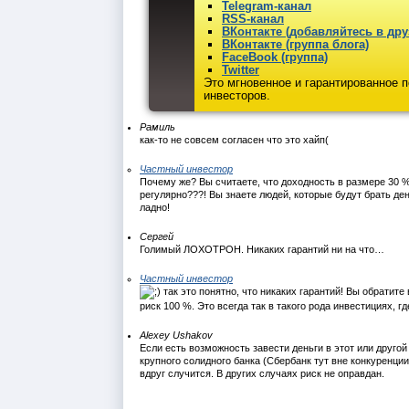
Telegram-канал
RSS-канал
ВКонтакте (добавляйтесь в дру
ВКонтакте (группа блога)
FaceBook (группа)
Twitter
Это мгновенное и гарантированное 
инвесторов.
Рамиль
как-то не совсем согласен что это хайп(
Частный инвестор
Почему же? Вы считаете, что доходность в размере 30 
регулярно???! Вы знаете людей, которые будут брать де
ладно!
Сергей
Голимый ЛОХОТРОН. Никаких гарантий ни на что…
Частный инвестор
так это понятно, что никаких гарантий! Вы обрати
риск 100 %. Это всегда так в такого рода инвестициях, 
Alexey Ushakov
Если есть возможность завести деньги в этот или друго
крупного солидного банка (Сбербанк тут вне конкуренции
вдруг случится. В других случаях риск не оправдан.