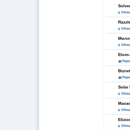
Solve
Обзо
Razzl
Обзо
Милл
Обзо
Etoro
Пере
Bizne
Пере
Solar 
Обзо
Macao
Обзо
Elizio
Обзо