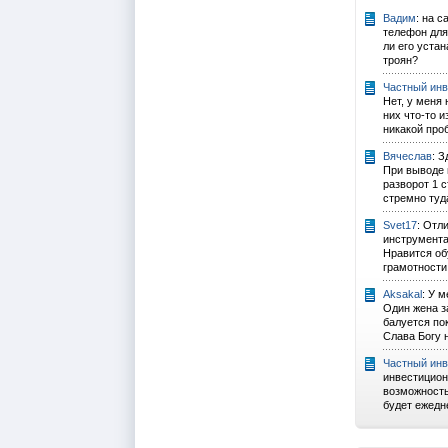
Вадим
: на 
телефон для
ли его уста
троян?
Частный инве
Нет, у меня 
них что-то 
никакой проб
Вячеслав
: 
При выводе 
разворот 1 
стремно туда
Svet17
: Отл
инструмента
Нравится об
грамотности 
Aksakal
: У 
Один жена з
балуется пок
Слава Богу н
Частный инве
инвестицион
возможность
будет ежедне