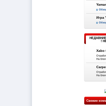
Yaman
Обзо
Игра 
Обзо
НЕДАВНИЕ
! 
Xabo
Отработ
На блог
Carp
Отработ
На блог
Свежие ком