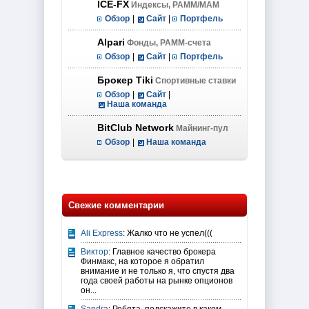
ICE-FX
Индексы, PAMM/MAM
Обзор
|
Сайт
|
Портфель
Alpari
Фонды, PAMM-счета
Обзор
|
Сайт
|
Портфель
Брокер Tiki
Спортивные ставки
Обзор
|
Сайт
|
Наша команда
BitClub Network
Майнинг-пул
Обзор
|
Наша команда
Свежие комментарии
Ali Express
: Жалко что не успел(((
Виктор
: Главное качество брокера
Финмакс, на которое я обратил
внимание и не только я, что спустя два
года своей работы на рынке опционов
он...