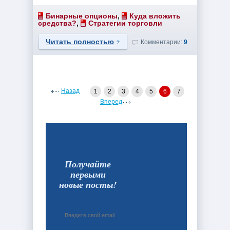
Бинарные опционы
,
Куда вложить
средства?
,
Стратегии торговли
Читать полностью
Комментарии:
9
Назад
1
2
3
4
5
6
7
Вперед
Получайте
первыми
новые посты!