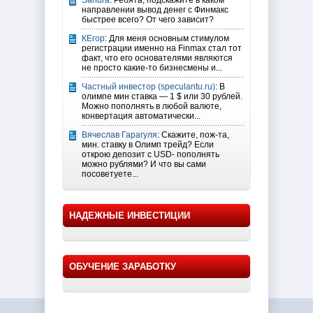
Sandra
: Ребята, подскажите в каком
направлении вывод денег с Финмакс
быстрее всего? От чего зависит?
КЕгор
: Для меня основным стимулом
регистрации именно на Finmax стал тот
факт, что его основателями являются
не просто какие-то бизнесмены и...
Частный инвестор (speculantu.ru)
: В
олимпе мин ставка — 1 $ или 30 рублей.
Можно пополнять в любой валюте,
конвертация автоматически...
Вячеслав Гарагуля
: Скажите, пож-та,
мин. ставку в Олимп трейд? Если
открою депозит с USD- пополнять
можно рублями? И что вы сами
посоветуете...
НАДЕЖНЫЕ ИНВЕСТИЦИИ
ОБУЧЕНИЕ ЗАРАБОТКУ