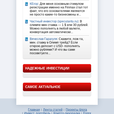
КЕгор
: Для меня основным стимулом
регистрации именно на Finmax стал тот
факт, что его основателями являются
не просто какие-то бизнесмены и...
Частный инвестор (speculantu.ru)
: В
олимпе мин ставка — 1 $ или 30 рублей.
Можно пополнять в любой валюте,
конвертация автоматически...
Вячеслав Гарагуля
: Скажите, пож-та,
мин. ставку в Олимп трейд? Если
открою депозит с USD- пополнять
можно рублями? И что вы сами
посоветуете...
НАДЕЖНЫЕ ИНВЕСТИЦИИ
САМОЕ АКТУАЛЬНОЕ
Главная
Лента статей
Проекты блога
Инвест. портфель
Крипто-лихорадка
Forex