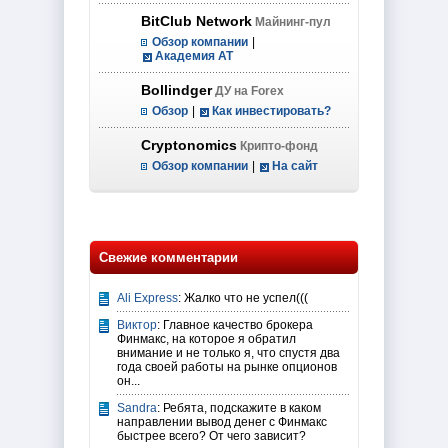
BitClub Network
Майнинг-пул
Обзор компании
|
Академия AT
Bollindger
ДУ на Forex
Обзор
|
Как инвестировать?
Cryptonomics
Крипто-фонд
Обзор компании
|
На сайт
Свежие комментарии
Ali Express
: Жалко что не успел(((
Виктор
: Главное качество брокера
Финмакс, на которое я обратил
внимание и не только я, что спустя два
года своей работы на рынке опционов
он...
Sandra
: Ребята, подскажите в каком
направлении вывод денег с Финмакс
быстрее всего? От чего зависит?