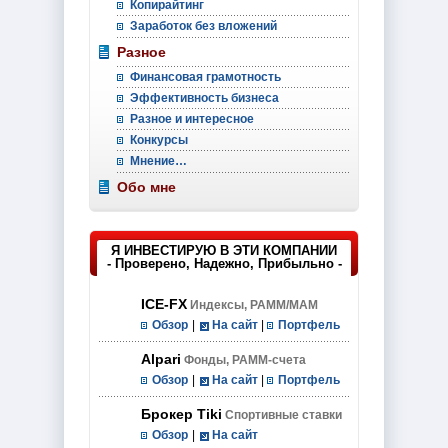
Копирайтинг
Заработок без вложений
Разное
Финансовая грамотность
Эффективность бизнеса
Разное и интересное
Конкурсы
Мнение…
Обо мне
Я ИНВЕСТИРУЮ В ЭТИ КОМПАНИИ
- Проверено, Надежно, Прибыльно -
ICE-FX
Индексы, PAMM/MAM
Обзор
|
На сайт
|
Портфель
Alpari
Фонды, PAMM-счета
Обзор
|
На сайт
|
Портфель
Брокер Tiki
Спортивные ставки
Обзор
|
На сайт