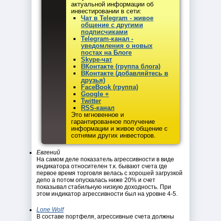
актуальной информации об
инвестировании в сети:
Чат в Telegram - живое
общение с другими
подписчиками
Telegram-канал -
уведомления о новых
постах на Блоге
Skype-чат
ВКонтакте (группа блога)
ВКонтакте (добавляйтесь в
друзья)
FaceBook (группа)
Google +
Twitter
RSS-канал
Это мгновенное и
гарантированное получение
информации и живое общение с
сотнями других инвесторов.
Евгений
На самом деле показатель агрессивности в виде
индикатора относителен т.к. бывают счета где
первое время торговля велась с хорошей загрузкой
депо а потом опускалась ниже 20% и счет
показывал стабильную низкую доходность. При
этом индикатор агрессивности был на уровне 4-5.
Lone Wolf
В составе портфеля, агрессивные счета должны