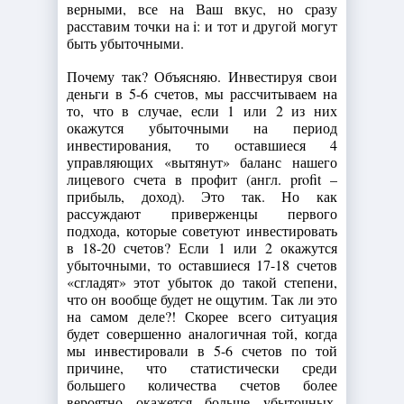
верными, все на Ваш вкус, но сразу
расставим точки на i: и тот и другой могут
быть убыточными.
Почему так? Объясняю. Инвестируя свои
деньги в 5-6 счетов, мы рассчитываем на
то, что в случае, если 1 или 2 из них
окажутся убыточными на период
инвестирования, то оставшиеся 4
управляющих «вытянут» баланс нашего
лицевого счета в профит (англ. profit –
прибыль, доход). Это так. Но как
рассуждают приверженцы первого
подхода, которые советуют инвестировать
в 18-20 счетов? Если 1 или 2 окажутся
убыточными, то оставшиеся 17-18 счетов
«сгладят» этот убыток до такой степени,
что он вообще будет не ощутим. Так ли это
на самом деле?! Скорее всего ситуация
будет совершенно аналогичная той, когда
мы инвестировали в 5-6 счетов по той
причине, что статистически среди
большего количества счетов более
вероятно окажется больше убыточных.