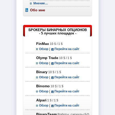
Мнение…
Обо мне
БРОКЕРЫ БИНАРНЫХ ОПЦИОНОВ
- 5 лучших площадок -
FinMax
10 $ / 1 $
Обзор
|
Перейти на сайт
Olymp Trade
10 $ / 1 $
Обзор
|
Перейти на сайт
Binary
10 $ / 1 $
Обзор
|
Перейти на сайт
Binomo
10 $ / 1 $
Обзор
|
Перейти на сайт
Alpari
1 $ / 1 $
Обзор
|
Перейти на сайт
BinaryTeam
Роботы, сигналы БО