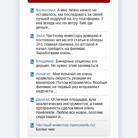
Валентина
: А мне лично ничего не
оставалось, как последовать за своей
лучшей подругой на эту платформа. У
неё всегда нос по ветру. Там, где
деньги,...
Заза
: Частному инвестору доверяю и
постоянно читаю его статьи и обзоры.
Это главная причина, по которой я
начал трейдить на финмакс.
Заработками очень...
Владимир
: Бинарные опционы это
дерьмо. Не нужно этим заниматься.
Аннасит
: Мне поначал не очень
нравилась скорость реакции их
манагеров. Потом исправились. Вообще
финмакс не первый раз исправляет
недочеты,...
Данила
: Отличная площадка, куча
аналитических инструментов, а также
прозрачность сделок меня очень
привлекли. Люблю все новое, поэтому
сюда зашел и...
Частный инвестор (speculantu.ru)
:
Более чем