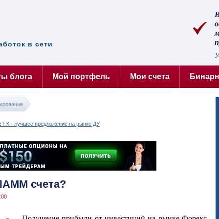
В
о
м
аботок в сети
У
ты блога
Мой портфель
Мои счета
Бинар
ирование
ПАММ счета?
:00
Получение прибыли от инвестиций на рынке Форекс