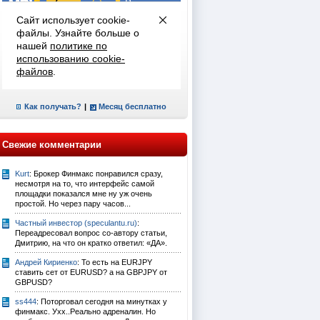
Как получать?
|
Месяц бесплатно
Свежие комментарии
Kurt
: Брокер Финмакс понравился сразу,
несмотря на то, что интерфейс самой
площадки показался мне ну уж очень
простой. Но через пару часов...
Частный инвестор (speculantu.ru)
:
Переадресовал вопрос со-автору статьи,
Дмитрию, на что он кратко ответил: «ДА».
Андрей Кириенко
: То есть на EURJPY
ставить сет от EURUSD? а на GBPJPY от
GBPUSD?
ss444
: Поторговал сегодня на минутках у
финмакс. Ухх..Реально адреналин. Но