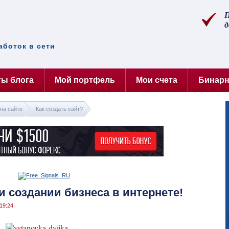
П
д
аботок в сети
ты блога
Мой портфель
Мои счета
Бинар
на сайте
Как создать сайт?
 создании бизнеса в интернете!
19:24