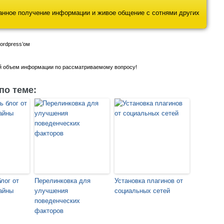
ванное получение информации и живое общение с сотнями других
ordpress’ом
ый объем информации по рассматриваемому вопросу!
по теме:
лог от
Перелинковка для
Установка плагинов от
айны
улучшения
социальных сетей
поведенческих
факторов