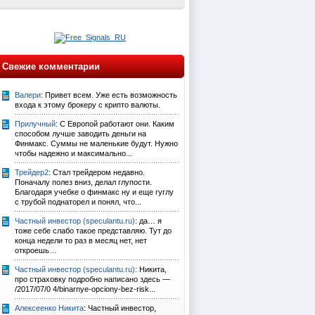
Свежие комментарии
Валери
: Привет всем. Уже есть возможность
входа к этому брокеру с крипто валюты.
Прилучный
: С Европой работают они. Каким
способом лучше заводить деньги на
Финмакс. Суммы не маленькие будут. Нужно
чтобы надежно и максимально...
Трейдер2
: Стал трейдером недавно.
Поначалу полез вниз, делал глупости.
Благодаря учебке о финмакс ну и еще гуглу
с трубой поднаторел и понял, что...
Частный инвестор (speculantu.ru)
: да… я
тоже себе слабо такое представляю. Тут до
конца недели то раз в месяц нет, нет
откроешь…
Частный инвестор (speculantu.ru)
: Никита,
про страховку подробно написано здесь —
/2017/07/0 4/binarnye-opciony-bez-risk...
Алексеенко Никита
: Частный инвестор,