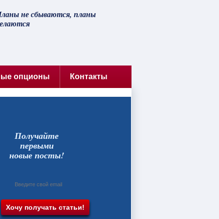
ланы не сбываются, планы
елаются
ные опционы
Контакты
Получайте
первыми
новые посты!