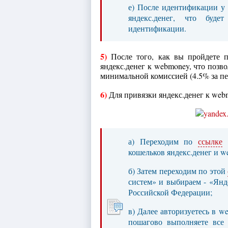
е) После идентификации у 
яндекс.денег, что буде
идентификации.
5)
После того, как вы пройдете п
яндекс.денег к webmoney, что поз
минимальной комиссией (4.5% за пе
6)
Для привязки яндекс.денег к we
а) Переходим по
ссылке
и
кошельков яндекс.денег и w
б) Затем переходим по этой
систем» и выбираем - «Янде
Российской Федерации;
в) Далее авторизуетесь в we
пошагово выполняете все 