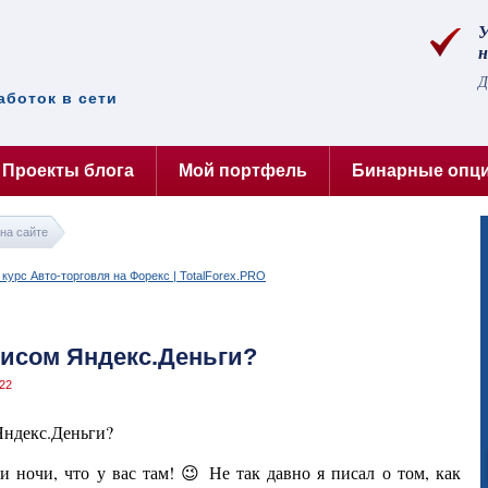
У
н
Д
аботок в сети
Проекты блога
Мой портфель
Бинарные опц
на сайте
висом Яндекс.Деньги?
22
 ночи, что у вас там! 😉 Не так давно я писал о том, как