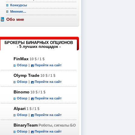
Конкурсы
Мнение…
Обо мне
БРОКЕРЫ БИНАРНЫХ ОПЦИОНОВ
- 5 лучших площадок -
FinMax
10 $ / 1 $
Обзор
|
Перейти на сайт
Olymp Trade
10 $ / 1 $
Обзор
|
Перейти на сайт
Binomo
10 $ / 1 $
Обзор
|
Перейти на сайт
Alpari
1 $ / 1 $
Обзор
|
Перейти на сайт
BinaryTeam
Роботы, сигналы БО
Обзор
|
Перейти на сайт