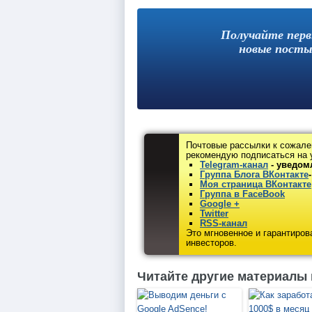
Получайте пер
новые посты
Почтовые рассылки к сожале
рекомендую подписаться на 
Telegram-канал
- уведом
Группа Блога ВКонтакте
Моя страница ВКонтакте
Группа в FaceBook
Google +
Twitter
RSS-канал
Это мгновенное и гарантиро
инвесторов.
Читайте другие материалы 