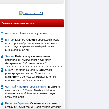
Свежие комментарии
Ali Express
: Жалко что не успел(((
Виктор
: Главное качество брокера Финмакс,
на которое я обратил внимание и не только
я, что спустя два года своей работы на
рынке опционов он...
Sandra
: Ребята, подскажите в каком
направлении вывод денег с Финмакс
быстрее всего? От чего зависит?
КЕгор
: Для меня основным стимулом
регистрации именно на Finmax стал тот
факт, что его основателями являются не
просто какие-то бизнесмены и...
Частный инвестор (speculantu.ru)
: В олимпе
мин ставка — 1 $ или 30 рублей. Можно
пополнять в любой валюте, конвертация
автоматически...
Вячеслав Гарагуля
: Скажите, пож-та, мин.
ставку в Олимп трейд? Если открою депозит