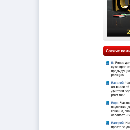
Свежие ком
fil
: Ясное де
хуже прогно
предыдущие 
реакцию.
Василий
: Ч
слышали об
Дмитрия Боро
profit.ru/?
Вера
: Частн
выдержка, до
конечно, зна
осваивать Ва
Валерий
: Ни
просто за д