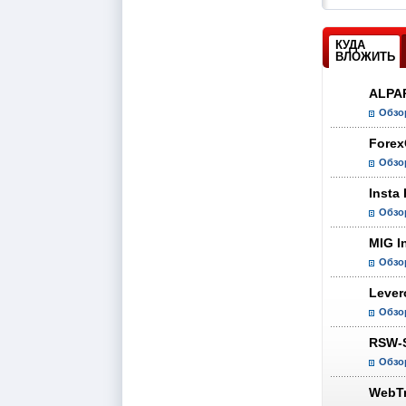
КУДА
ВЛОЖИТЬ
ALPA
Обзо
Forex
Обзо
Insta
Обзо
MIG In
Обзо
Lever
Обзо
RSW-
Обзо
WebTr