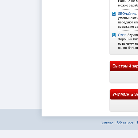
Раньше не ве
можно зарабо
SEOчайник
:
уменьшают с
передают его
ссылка не за
Олег
: Здрав
Хороший бло
есть чему н
вы по больш
Быстрый зар
УЧИМСЯ и 
Главная
Об авторе