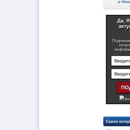
Обзо
Да, 
акту
Подпиши
получ
информа
Ваш
Самое интер