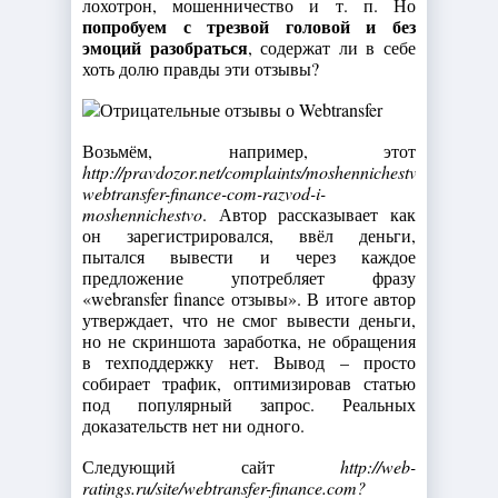
лохотрон, мошенничество и т. п. Но
попробуем с трезвой головой и без
эмоций разобраться
, содержат ли в себе
хоть долю правды эти отзывы?
Возьмём, например, этот
http://pravdozor.net/complaints/moshennichestvo/otzyvy-
webtransfer-finance-com-razvod-i-
moshennichestvo
. Автор рассказывает как
он зарегистрировался, ввёл деньги,
пытался вывести и через каждое
предложение употребляет фразу
«webransfer finance отзывы». В итоге автор
утверждает, что не смог вывести деньги,
но не скриншота заработка, не обращения
в техподдержку нет. Вывод – просто
собирает трафик, оптимизировав статью
под популярный запрос. Реальных
доказательств нет ни одного.
Следующий сайт
http://web-
ratings.ru/site/webtransfer-finance.com?