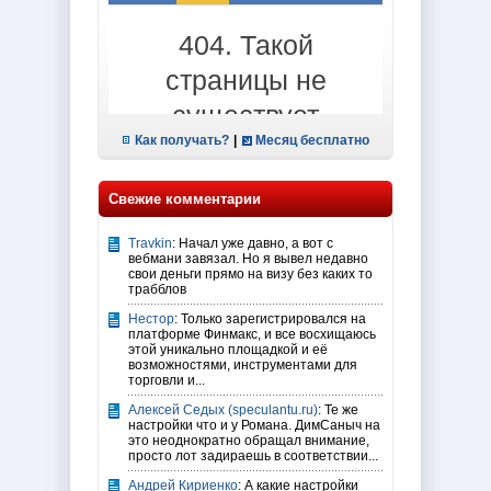
Как получать?
|
Месяц бесплатно
Свежие комментарии
Travkin
: Начал уже давно, а вот с
вебмани завязал. Но я вывел недавно
свои деньги прямо на визу без каких то
трабблов
Нестор
: Только зарегистрировался на
платформе Финмакс, и все восхищаюсь
этой уникально площадкой и её
возможностями, инструментами для
торговли и...
Алексей Седых (speculantu.ru)
: Те же
настройки что и у Романа. ДимСаныч на
это неоднократно обращал внимание,
просто лот задираешь в соответствии...
Андрей Кириенко
: А какие настройки