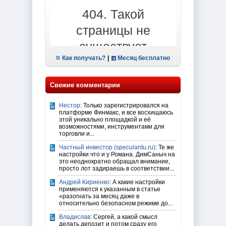
Как получать?
|
Месяц бесплатно
Свежие комментарии
Нестор
: Только зарегистрировался на
платформе Финмакс, и все восхищаюсь
этой уникально площадкой и её
возможностями, инструментами для
торговли и...
Частный инвестор (speculantu.ru)
: Те же
настройки что и у Романа. ДимСаныч на
это неоднократно обращал внимание,
просто лот задираешь в соответствии...
Андрей Кириенко
: А какие настройки
применяются к указанным в статье
«разогнать за месяц даже в
относительно безопасном режиме до...
Владислав
: Сергей, а какой смысл
делать депозит и потом сразу его