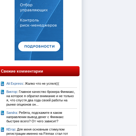
Свежие комментарии
Ali Express
: Жалко что не успел(((
Виктор
: Главное качество брокера Финмакс,
на которое я обратил внимание и не только
я, что спустя два года своей работы на
рынке опционов он...
Sandra
: Ребята, подскажите в каком
направлении вывод денег с Финмакс
быстрее всего? От чего зависит?
КЕгор
: Для меня основным стимулом
регистрации именно на Finmax стал тот