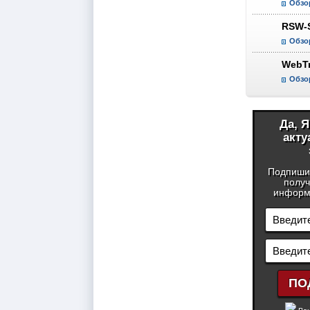
Обзо
RSW-
Обзо
WebTr
Обзо
Да, 
акту
Подпиши
получ
информа