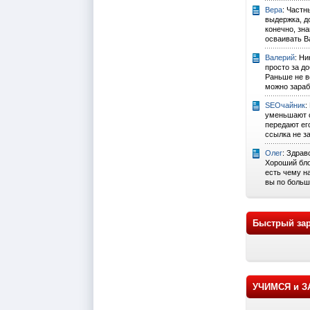
Вера
: Частн
выдержка, до
конечно, зна
осваивать Ва
Валерий
: Ни
просто за д
Раньше не ве
можно зарабо
SEOчайник
:
уменьшают с
передают его
ссылка не за
Олег
: Здрав
Хороший бло
есть чему н
вы по больш
Быстрый зар
УЧИМСЯ и 