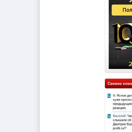
Свежие ком
fil
: Ясное де
хуже прогно
предыдущие 
реакцию.
Василий
: Ч
слышали об
Дмитрия Боро
profit.ru/?