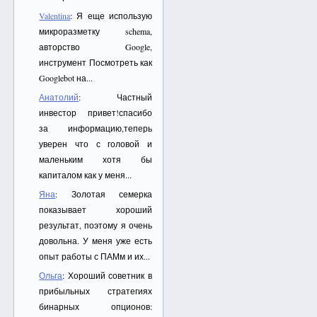
Valentina
: Я еще использую
микроразметку schema,
авторство Google,
инструмент Посмотреть как
Googlebot на...
Анатолий
: Частный
инвестор привет!спасибо
за информацию,теперь
уверен что с головой и
маленьким хотя бы
капиталом как у меня...
Яна
: Золотая семерка
показывает хороший
результат, поэтому я очень
довольна. У меня уже есть
опыт работы с ПАМм и их...
Ольга
: Хороший советник в
прибыльных стратегиях
бинарных опционов: