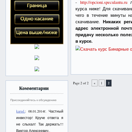
-
http://opcioni.speculantu.ru
л
курса ниже! Для скачиван
чего в течение минуты н
Никаких рег
скачивание.
адрес электронной почт
придачу несколько поле
в курсе.
Page 2 of 2
«
1
2
Комментарии
Присоединяйтесь к обсуждению
karud.
: 08.01.2014г. Частный
инвестор! Круче ответа я
не слыхал! Так держать!!!
Виктор Алексеевич .