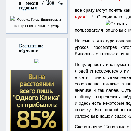
в месяц / 200 %
годовых
все сразу могут понять ка
нуля
"
! Специально дл
пользователя!
Напомню, что курс соверш
Бесплатное
уроков, просмотрев кот
обучение
бинарных опционах с нуля.
Популярность инструмент
людей интересуются этим 
в сети. Ничего удивитель
совершенно никакие зна
анализе и так далее. Сут
любому – определить пойд
и здесь есть некоторые п
новичку. Все подробност
изложены в нашем видео к
Скачать курс "Бинарные о