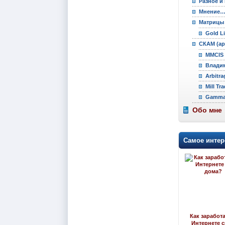
Разное и
Мнение
Матрицы
Gold L
СКАМ (ар
MMCIS 
Владим
Arbitra
Mill Tr
Gamma 
Обо мне
Самое интер
Как заработа
Интернете 