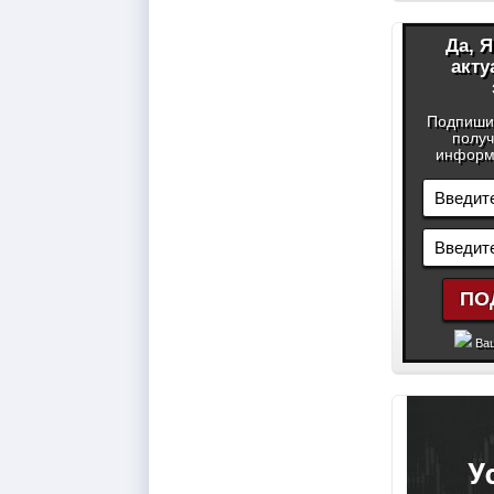
Да, 
акту
Подпиши
получ
информа
Ваш