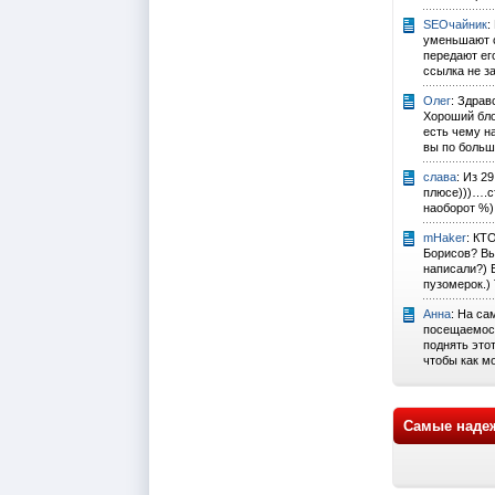
SEOчайник
:
уменьшают с
передают его
ссылка не за
Олег
: Здрав
Хороший бло
есть чему н
вы по больш
слава
: Из 2
плюсе)))….с
наоборот %)
mHaker
: КТ
Борисов? Вы
написали?) 
пузомерок.) 
Анна
: На са
посещаемост
поднять это
чтобы как м
Самые наде