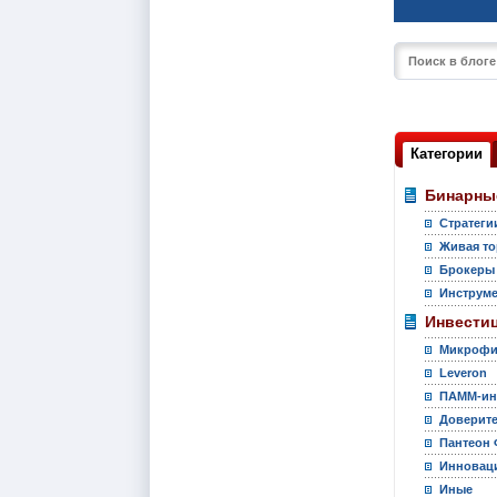
Категории
Бинарны
Стратеги
Живая то
Брокеры
Инструм
Инвести
Микрофи
Leveron
ПАММ-ин
Доверите
Пантеон 
Инновац
Иные