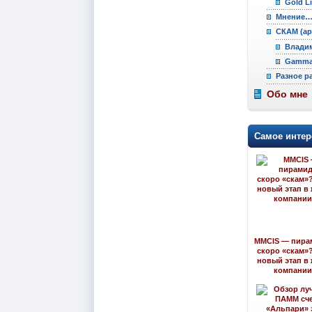
Gold L
Мнение
СКАМ (ар
Владим
Gamma 
Разное р
Обо мне
Самое интер
MMCIS — пира
скоро «скам»
новый этап в
компани