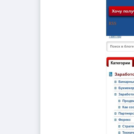
RSS
Твиттер
Категории
Заработо
Бинарны
Букмекер
Заработо
Продви
Как со
Партнер
Форекс
Страте
Технич