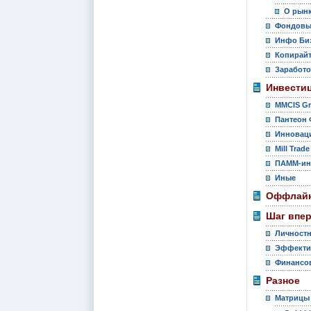
О рынк
Фондовы
Инфо Би
Копирай
Заработо
Инвести
MMCIS G
Пантеон 
Инновац
Mill Trade
ПАММ-ин
Иные
Оффлайн
Шаг впе
Личностн
Эффекти
Финансов
Разное
Матрицы