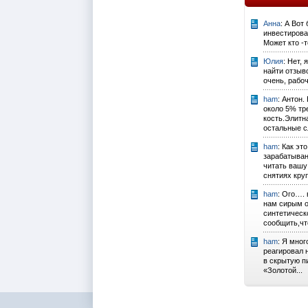
Анна
: А Вот
инвестирован
Может кто -
Юлия
: Нет, 
найти отзыво
очень, рабоч
ham
: Антон.
около 5% тр
кость.Элитн
остальные с
ham
: Как эт
зарабатыва
читать вашу
снятиях кру
ham
: Ого…. 
нам сирым о
синтетичес
сообщить,чт
ham
: Я мног
реагировал 
в скрытую п
«Золотой...