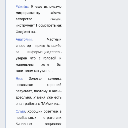
Valentina
: Я еще использую
микроразметку schema,
авторство Google,
инструмент Посмотреть как
Googlebot на...
Анатолий
: Частный
инвестор привет!спасибо
за информацию,теперь
уверен что с головой и
маленьким хотя бы
капиталом как у меня...
Яна
: Золотая семерка
показывает хороший
результат, поэтому я очень
довольна. У меня уже есть
опыт работы с ПАМм и их...
Ольга
: Хороший советник в
прибыльных стратегиях
бинарных опционов: