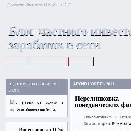
Последнее обновление: 13.01.2014 в 15:07
Блог частного инвест
заработок в сети
ГЛАВНАЯ
ВСЕ СТАТЬИ БЛОГА
ОБ АВТОРЕ
АРХИВ НОЯБРЬ 2013
ПОДПИШИСЬ НА ОБНОВЛЕНИЯ
БЛОГА
Перелинков
поведенческих фа
Нажми на
кнопку
и
получай обновления блога.
Опубликовано
6 Нояб
Комментарии:
Коммента
Инвестиции до 11 %