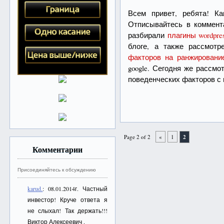
Всем привет, ребята! Ка
Отписывайтесь в коммент
разбирали
плагины wordpre
блоге, а также рассмот
факторов на ранжировани
google. Сегодня же рассм
поведенческих факторов с
Page 2 of 2
«
1
2
Комментарии
Присоединяйтесь к обсуждению
karud.
: 08.01.2014г. Частный
инвестор! Круче ответа я
не слыхал! Так держать!!!
Виктор Алексеевич .