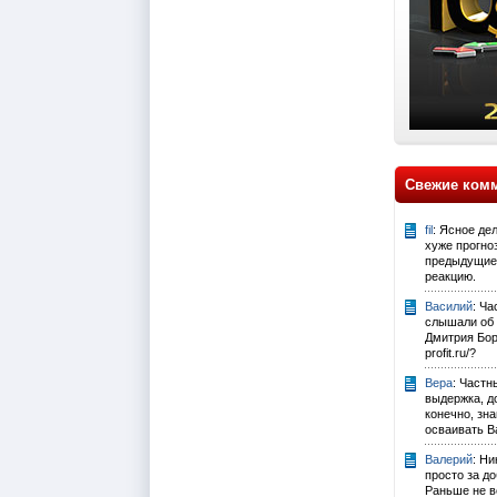
Свежие ком
fil
: Ясное де
хуже прогно
предыдущие 
реакцию.
Василий
: Ч
слышали об
Дмитрия Боро
profit.ru/?
Вера
: Частн
выдержка, до
конечно, зна
осваивать Ва
Валерий
: Ни
просто за д
Раньше не ве