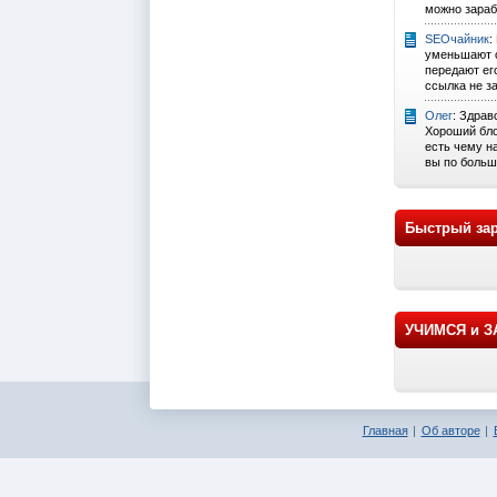
можно зарабо
SEOчайник
:
уменьшают с
передают его
ссылка не за
Олег
: Здрав
Хороший бло
есть чему н
вы по больш
Быстрый зар
УЧИМСЯ и 
Главная
Об авторе