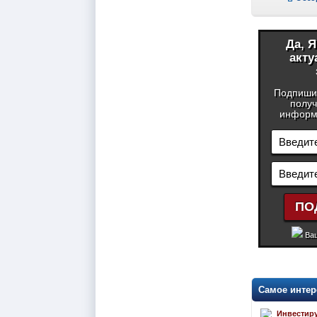
Да, 
акту
Подпиши
получ
информа
Ваш
Самое интер