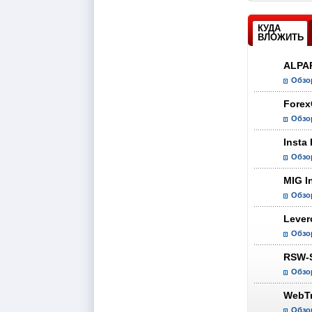
КУДА
ВЛОЖИТЬ
ALPA
Обзо
Forex
Обзо
Insta
Обзо
MIG In
Обзо
Lever
Обзо
RSW-
Обзо
WebTr
Обзо