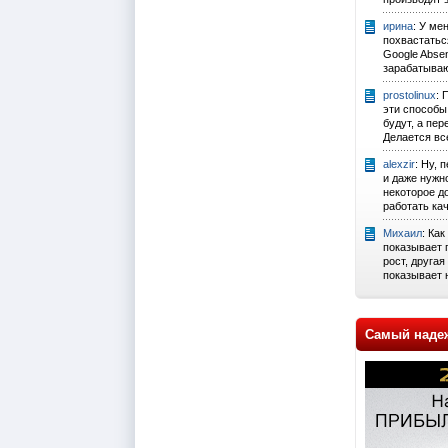
ирина
: У ме
похвастатьс
Google Abse
зарабатыва
prostolinux
: 
эти способы
будут, а пер
Делается все 
alexzir
: Ну,
и даже нужно
некоторое д
работать ка
Михаил
: Как
показывает 
рост, другая
показывает н
Самый наде