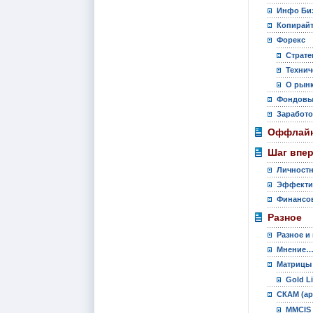
Инфо Би
Копирай
Форекс
Страте
Технич
О рынк
Фондовы
Заработо
Оффлайн
Шаг впе
Личностн
Эффекти
Финансов
Разное
Разное и
Мнение
Матрицы
Gold L
СКАМ (ар
MMCIS 