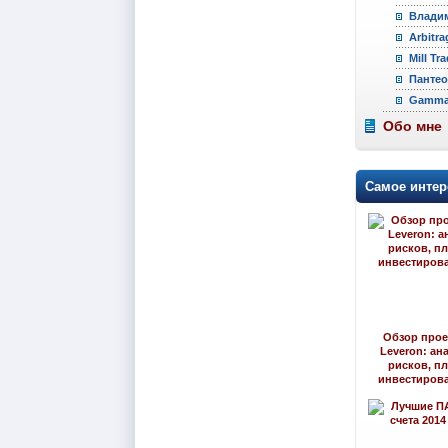
Владим
Arbitra
Mill Tr
Пантео
Gamma 
Обо мне
Самое интер
Обзор прое
Leveron: ан
рисков, п
инвестиров