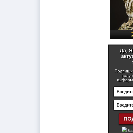
Да, 
акту
Подпиши
получ
информа
Ваш