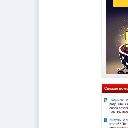
Свежие ком
Людмила
: Ч
рада, что В
снова возоб
Вам! Вы поз
Nazyrov
: А 
статей? Поч
производят 