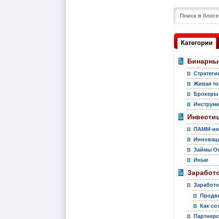
Категории
Бинарны
Стратеги
Живая то
Брокеры
Инструм
Инвести
ПАММ-ин
Инновац
Займы On
Иные
Заработо
Заработо
Продви
Как со
Партнер