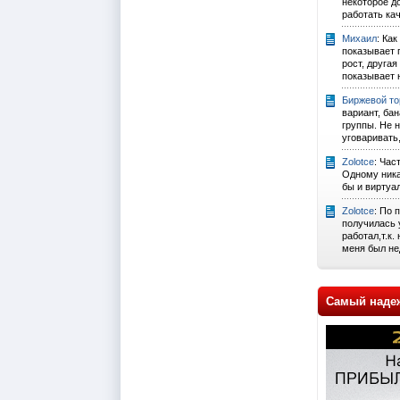
некоторое д
работать ка
Михаил
: Как
показывает 
рост, другая
показывает н
Биржевой то
вариант, ба
группы. Не 
уговаривать,
Zolotce
: Час
Одному ника
бы и виртуа
Zolotce
: По 
получилась 
работал,т.к.
меня был не
Самый наде