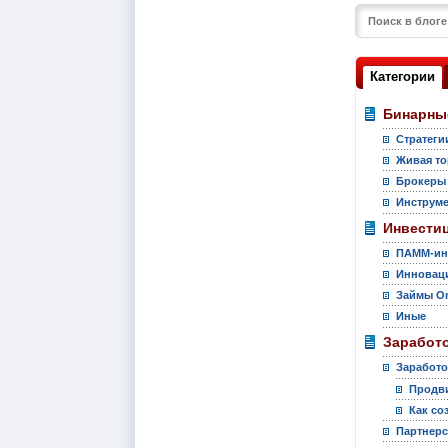
Категории
Бинарны
Стратеги
Живая то
Брокеры
Инструм
Инвести
ПАММ-ин
Инновац
Займы On
Иные
Заработо
Заработо
Продви
Как со
Партнер