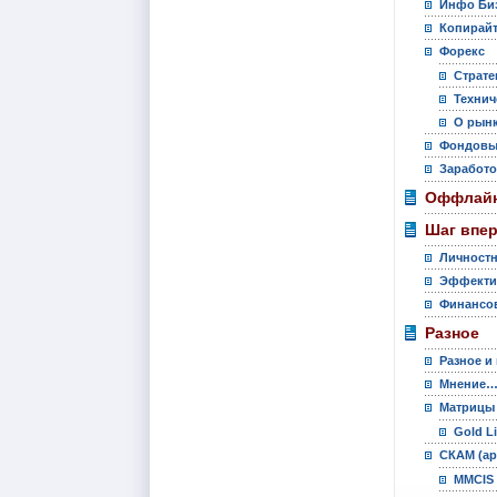
Инфо Би
Копирай
Форекс
Страте
Технич
О рынк
Фондовы
Заработо
Оффлайн
Шаг впе
Личностн
Эффекти
Финансов
Разное
Разное и
Мнение
Матрицы
Gold L
СКАМ (ар
MMCIS 