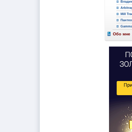
Владим
Arbitra
Mill Tr
Пантео
Gamma 
Обо мне