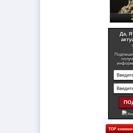
Да, 
акту
Подпиши
получ
информа
Ваш
TOP коммен