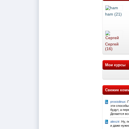
ham (21)
Сергей
(16)
Мои курсы
Свежие ком
prostolinux
: 
эти способы
будут, а пер
Делается все 
alexzir
: Ну,
и даже нужно